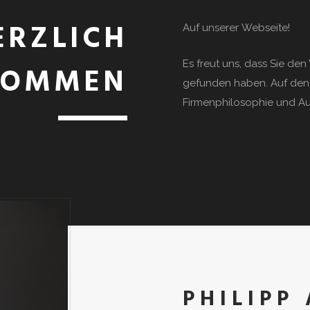
ERZLICH
Auf unserer Webseite!
Es freut uns, dass Sie de
KOMMEN
gefunden haben. Auf den
Firmenphilosophie und Aus
PHILIPP