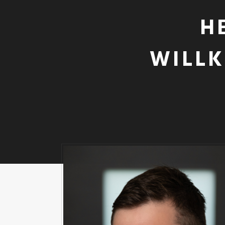
H
WILL