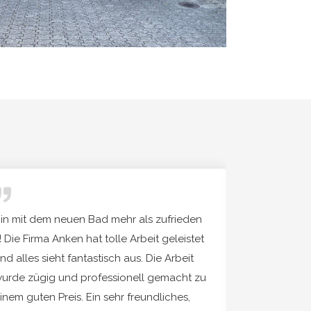
in mit dem neuen Bad mehr als zufrieden
Diese Firma 
)! Die Firma Anken hat tolle Arbeit geleistet
beeindruckt.
nd alles sieht fantastisch aus. Die Arbeit
sympathisch
urde zügig und professionell gemacht zu
Man hat imm
inem guten Preis. Ein sehr freundliches,
geduldig di