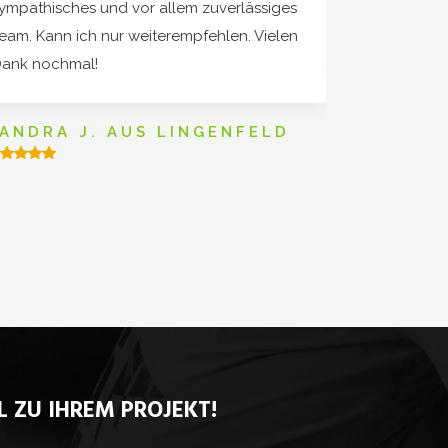
ympathisches und vor allem zuverlässiges
verwirklicht.
eam. Kann ich nur weiterempfehlen. Vielen
mitbringt is
ank nochmal!
MARK K
ANDRA J. AUS LINGENFELD
 ZU IHREM PROJEKT!