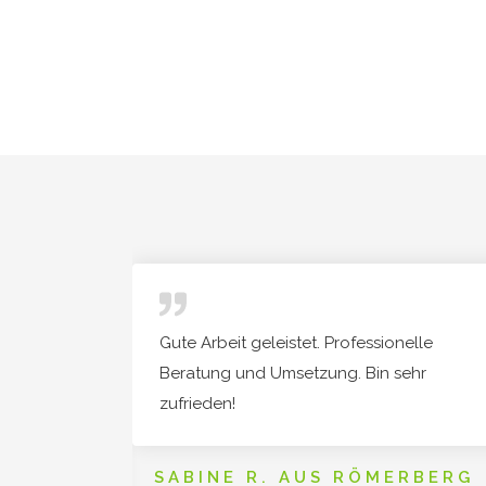
iv
Gute Arbeit geleistet. Professionelle
hes,
Beratung und Umsetzung. Bin sehr
es Team.
zufrieden!
tner der
unden
SABINE R. AUS RÖMERBERG